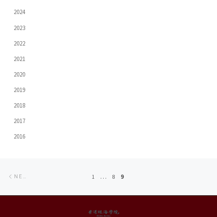
2024
2023
2022
2021
2020
2019
2018
2017
2016
Posts
Newer
1
...
8
9
NEWER POSTS
navigation
posts