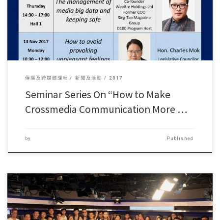
傳播及跨媒體課程
新聞及活動
2017
Seminar Series On “How to Make
Crossmedia Communication More …
by
Published