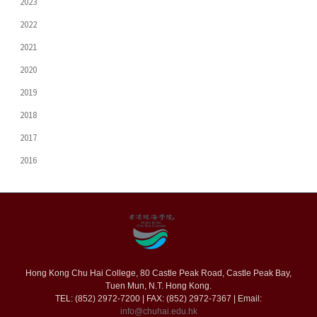
2023
2022
2021
2020
2019
2018
2017
2016
Hong Kong Chu Hai College, 80 Castle Peak Road, Castle Peak Bay,
Tuen Mun, N.T. Hong Kong.
TEL: (852) 2972-7200 | FAX: (852) 2972-7367 | Email:
info@chuhai.edu.hk