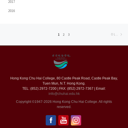
2017
2016
Posts
Ol
1
2
3
OLDER POSTS
navigation
po
Hong Kong Chu Hai College, 80 Castle Peak Road, Castle Peak Bay,
Tuen Mun, N.T. Hong Kong.
TEL: (852) 2972-7200 | FAX: (852) 2972-7367 | Email:
info@chuhai.edu.hk
Copyright ©1947-2026 Hong Kong Chu Hai College. All rights
reserved.