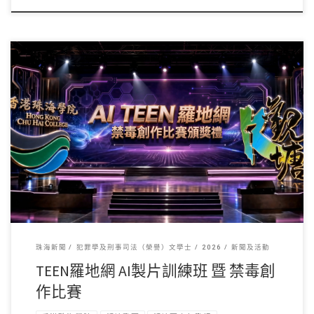
由香港珠海學院、觀塘 […]
珠海新聞
犯罪學及刑事司法（榮譽）文學士
2026
新聞及活動
TEEN羅地網 AI製片訓練班 暨 禁毒創
作比賽