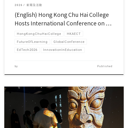
2026
新聞及活動
(English) Hong Kong Chu Hai College
Hosts International Conference on …
HongKongChuHaiCollege
HKAECT
FutureOfLearning
GlobalConference
EdTech2026
InnovationInEducation
by
Published
本次作品展在五月份彙 […]