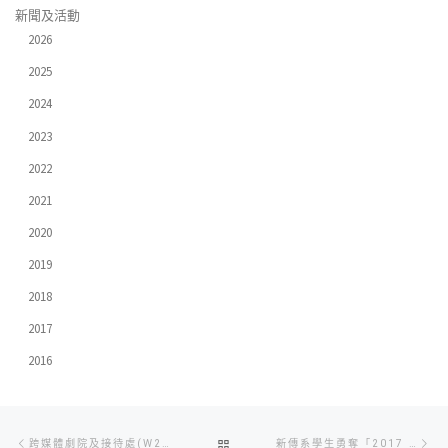
新聞及活動
2026
2025
2024
2023
2022
2021
2020
2019
2018
2017
2016
Post
Previous
Ne
BACK
跨媒體劇院及接待處(W207)
新傳系學生勇奪「2017 TVB大專紀實短片比賽」評審大獎