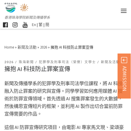
香港珠海學院新聞及傳播學系
En
|
繁
|
簡
Home
»
新聞及活動
»
2026
»
擁抱 AI 科技防止罪案宣傳
2026
珠海新聞
犯罪學及刑事司法（榮譽）文學士
新聞及活動
擁抱 AI 科技防止罪案宣傳
ADMISSION
新聞及傳播學系的犯罪學及刑事司法學位課程，將 AI 科技
融入防止罪案的研究與宣傳。同學學習如何應用媒體 AI 技
術於防罪宣傳領域。首先透過 AI 搜集罪案發生的大數據，
然後構思宣傳短片的框架，並利用 AI 製作出切合當前防罪
宣傳需要的作品。
這個 AI 防罪宣傳研究項目，由電影 AI 專家馬文現、梁頌豪