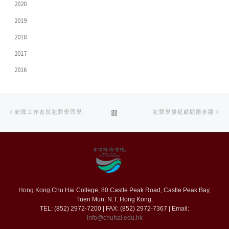
2020
2019
2018
2017
2016
Post
Previous
Ne
BACK
新聞工作者與犯罪學同學分享採訪重大案件經驗
犯罪學課程顧問團參觀
navigation
post
po
TO
POST
LIST
Hong Kong Chu Hai College, 80 Castle Peak Road, Castle Peak Bay,
Tuen Mun, N.T. Hong Kong.
TEL: (852) 2972-7200 | FAX: (852) 2972-7367 | Email:
info@chuhai.edu.hk