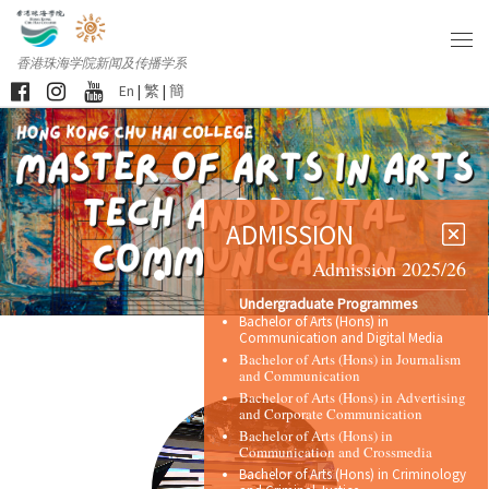
香港珠海学院新闻及传播学系
En
|
繁
|
簡
ADMISSION
Admission 2025/26
Undergraduate Programmes
Bachelor of Arts (Hons) in
Communication and Digital Media
Bachelor of Arts (Hons) in Journalism
and Communication
Bachelor of Arts (Hons) in Advertising
and Corporate Communication
Bachelor of Arts (Hons) in
Communication and Crossmedia
Bachelor of Arts (Hons) in Criminology