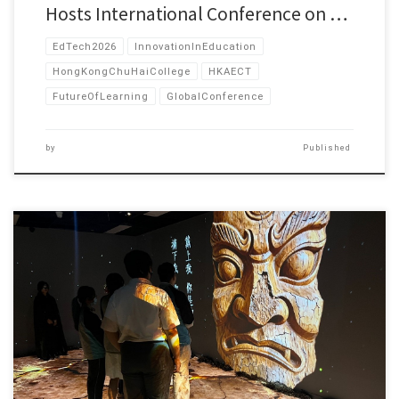
Hosts International Conference on …
EdTech2026
InnovationInEducation
HongKongChuHaiCollege
HKAECT
FutureOfLearning
GlobalConference
by
Published
本次作品展在五月份汇 […]