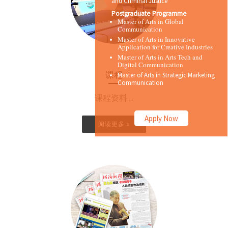
and Criminal Justice
Postgraduate Programme
Master of Arts in Global
Communication
Master of Arts in Innovative
Application for Creative Industries
Master of Arts in Arts Tech and
Digital Communication
课程
Master of Arts in Strategic Marketing
Communication
课程资料 ...
Apply Now
阅读更多 »