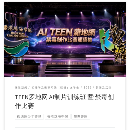
由香港珠海学院、观塘 […]
珠海新闻
犯罪学及刑事司法（荣誉）文学士
2026
新闻及活动
TEEN罗地网 AI制片训练班 暨 禁毒创
作比赛
觀塘區少年警訊
香港珠海學院
觀塘警區