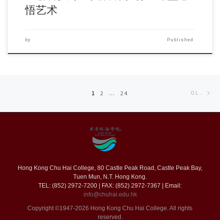
悟艺术
by
Published
Posts
Ol
1
2
…
24
OLDER POSTS
navigation
po
Hong Kong Chu Hai College, 80 Castle Peak Road, Castle Peak Bay,
Tuen Mun, N.T. Hong Kong.
TEL: (852) 2972-7200 | FAX: (852) 2972-7367 | Email:
info@chuhai.edu.hk
Copyright ©1947-2026 Hong Kong Chu Hai College. All rights
reserved.