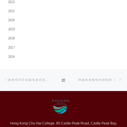
2022
2021
2020
2019
2018
2017
2016
Post
Previous
Ne
BACK
政务司司长张建宗参访珠海学院
跨媒体音像制作控制室 (W303 AND W304)
navigation
post
po
TO
POST
LIST
Hong Kong Chu Hai College, 80 Castle Peak Road, Castle Peak Bay,