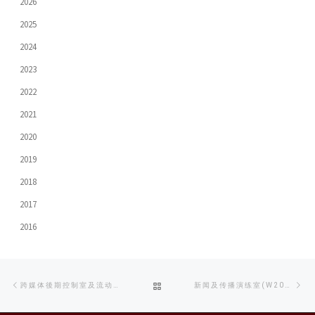
2026
2025
2024
2023
2022
2021
2020
2019
2018
2017
2016
Post
Previous
Ne
BACK
跨媒体後期控制室及流动传播制作中心(W301A-C)
新闻及传播演练室(W201)
navigation
post
po
TO