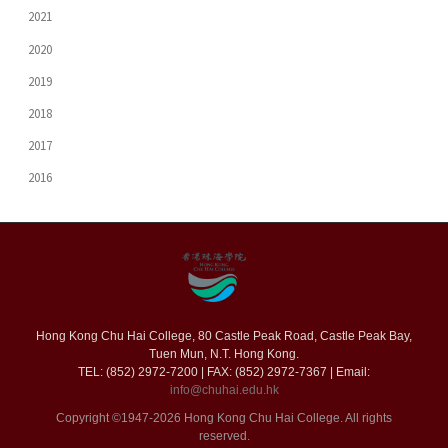
2021
2020
2019
2018
2017
2016
Hong Kong Chu Hai College, 80 Castle Peak Road, Castle Peak Bay,
Tuen Mun, N.T. Hong Kong.
TEL: (852) 2972-7200 | FAX: (852) 2972-7367 | Email:
info@chuhai.edu.hk
Copyright ©1947-2026 Hong Kong Chu Hai College. All rights
reserved.