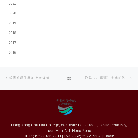
2021
2020
2019
2018
2017
2016
Post
Previous
Ne
BACK
新傳系師生參加上海蘇州交流活動
政務司司長張建宗參訪珠海學院
navigation
post
po
TO
POST
LIST
Hong Kong Chu Hai College, 80 Castle Peak Road, Castle Peak Bay,
Tuen Mun, N.T. Hong Kong.
TEL: (852) 2972-7200 | FAX: (852) 2972-7367 | Email: