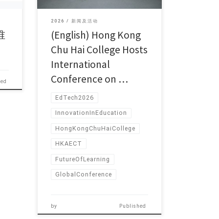
2026
新闻及活动
谁
(English) Hong Kong
Chu Hai College Hosts
International
Conference on …
hed
EdTech2026
InnovationInEducation
HongKongChuHaiCollege
HKAECT
FutureOfLearning
GlobalConference
by
Published