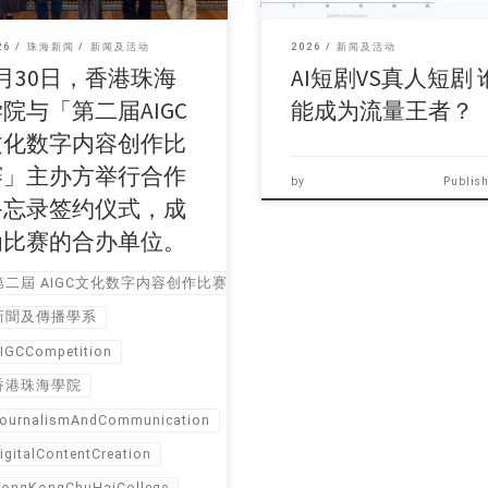
26
珠海新闻
新闻及活动
2026
新闻及活动
7月30日，香港珠海
AI短剧VS真人短剧 
院与「第二届AIGC
能成为流量王者？
文化数字内容创作比
赛」主办方举行合作
by
Publis
备忘录签约仪式，成
为比赛的合办单位。
第二屆 AIGC文化数字内容创作比赛报名
新聞及傳播學系
IGCCompetition
香港珠海學院
ournalismAndCommunication
igitalContentCreation
ongKongChuHaiCollege