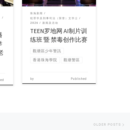
珠海新闻
犯罪学及刑事司法（荣誉）文学士
2026
新闻及活动
TEEN罗地网 AI制片训
播
练班 暨 禁毒创作比赛
举
老
觀塘區少年警訊
香港珠海學院
觀塘警區
by
Published
hed
Ol
OLDER POSTS
po