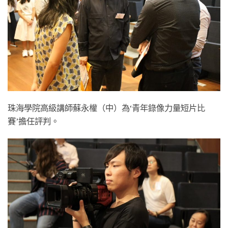
珠海學院高級講師蘇永權（中）為‘青年錄像力量短片比
賽’擔任評判。