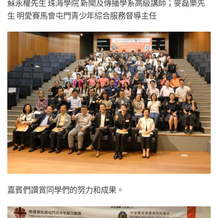
蘇永權先生 珠海學院 新聞及傳播學系高級講師；麥磊樂先
生 明愛賽馬會屯門青少年綜合服務督導主任
嘉賓們讚賞同學們的努力和成果。