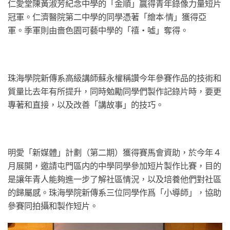
仁愛堂陳黃淑芳紀念中學的「金順」贏得青年錄像力量短片
冠軍。仁濟醫院第二中學的同學憑著「繪本·情」獲得亞
軍。季軍則由嗇色園可藝中學的「禧・噓」奪得。
珠海學院新傳系高級講師蘇永權稱讚今年參賽作品的技術和
質量比去年有所提升，同時勉勵同學們製作記錄片時，要更
專著和直接，以及改善「講故事」的技巧。
明愛「新媒體」計劃（第二期）獲得賽馬會資助，於今年４
月展開，邀請屯門區内的中學同學參加短片製作比賽，目的
是讓年青人能夠進一步了解社區情況，以及培養他們對社區
的歸屬感。珠海學院新傳系三位同學作爲「小導師」，協助
參賽同拍攝和製作短片。