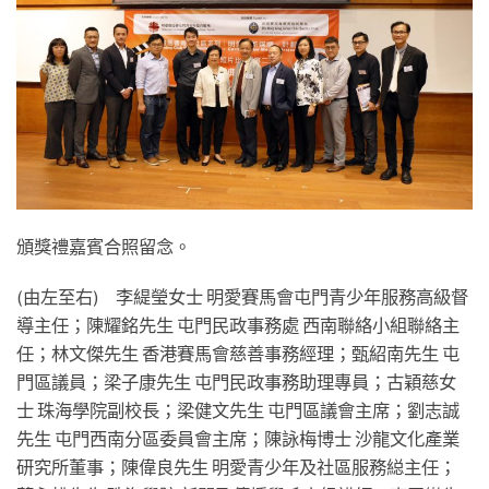
頒獎禮嘉賓合照留念。
(由左至右) 李緹瑩女士 明愛賽馬會屯門青少年服務高級督
導主任；陳耀銘先生 屯門民政事務處 西南聯絡小組聯絡主
任；林文傑先生 香港賽馬會慈善事務經理；甄紹南先生 屯
門區議員；梁子康先生 屯門民政事務助理專員；古穎慈女
士 珠海學院副校長；梁健文先生 屯門區議會主席；劉志誠
先生 屯門西南分區委員會主席；陳詠梅博士 沙龍文化產業
研究所董事；陳偉良先生 明愛青少年及社區服務縂主任；