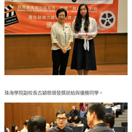
珠海學院副校長古穎慈頒發獎狀給與優勝同學。