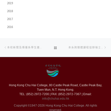
2019
2018
2017
2016
Post
Previous
Ne
BACK
本校新聞及傳播系學生連續三年在TVB大專紀實短片比賽中獲獎
本糸跨媒體課程協辦瑞士國際短片影展
navigation
post
po
TO
POST
LIST
Hong Kong Chu Hai College, 80 Castle Peak Road, Castle Peak Bay,
Tuen Mun, N.T. Hong Kong.
TEL: (852) 2972-7200 | FAX: (852) 2972-7367 | Email:
info@chuhai.edu.hk
Copyright ©1947-2026 Hong Kong Chu Hai College. All rights
reserved.