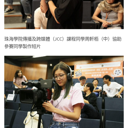
珠海學院傳播及跨媒體（JCC）課程同學周軒栢（中）協助
參賽同學製作短片