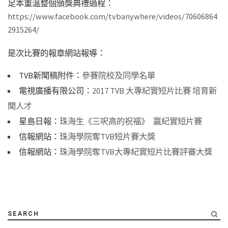
足本重溫整個頒獎典禮過程：
https://www.facebook.com/tvbanywhere/videos/70606864
2915264/
是次比賽的報章網站報導：
TVB新聞稿附件：
參賽院校及同學名單
電視廣播有限公司：
2017 TVB 大專紀實短片比賽 培育新
聞人才
星島日報：
珠海生《三呎高的祝福》 贏紀實短片賽
信報網站：
珠海學院奪TVB短片賽大獎
信報網站：
珠海學院奪TVB大專紀實短片比賽評審大獎
SEARCH