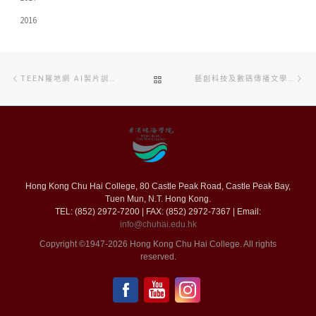
2016
Post
Previous
Ne
BACK
TEEN羅地網 AI製片訓練班 暨 禁毒創作比賽
藝創科技及數碼傳播文學碩士課程 畢業作品展覽展現藝術創作多元空間
navigation
post
po
TO
POST
LIST
Hong Kong Chu Hai College, 80 Castle Peak Road, Castle Peak Bay,
Tuen Mun, N.T. Hong Kong.
TEL: (852) 2972-7200 | FAX: (852) 2972-7367 | Email:
info@chuhai.edu.hk
Copyright ©1947-2026 Hong Kong Chu Hai College. All rights
reserved.