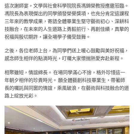
這次謝師宴，文學與社會科學院院長馮錦榮教授應邀蒞臨。
馮院長為表現傑出的同學頒發榮譽獎項，也充分肯定這課程
三年來的教學成果，寄語全體畢業生堅守藝術初心、深耕科
技融合，在未來的人生道路上勇毅前行、再創佳績，真摯的
祝福與殷切期許，讓全場學子備受鼓舞。
之後，各位老師上台，為同學們送上暖心鼓勵與美好祝福，
感念師生相伴的點滴時光，叮囑大家懷揣熱愛奔赴新程。
相聚雖短，情誼綿長。 在場同學滿心不捨，格外珍惜這一
年朝夕相伴的珍貴時光。 願全體藝創科技畢業生，帶著師
長的囑託與同窗的情誼，乘風破浪，在藝術與科技融合的道
路上綻放光彩。