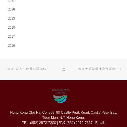
2021
2020
2019
2018
2017
2016
Post
Previous
Ne
BACK
KOL新人王比賽已圓滿結束！
音樂大師與傳播及跨媒體同學分享音樂創作及電影配樂竅門
navigation
post
po
TO
POST
LIST
Hong Kong Chu Hai College, 80 Castle Peak Road, Castle Peak Bay,
Tuen Mun, N.T. Hong Kong.
TEL: (852) 2972-7200 | FAX: (852) 2972-7367 | Email: