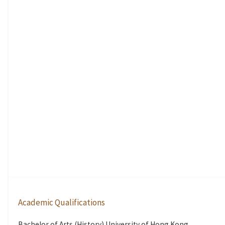
Academic Qualifications
Bachelor of Arts (History) University of Hong Kong