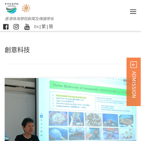
香港珠海學院新聞及傳播學系
En
|
繁
|
簡
創意科技
ADMISSION
江佩玲博士日前為「創 […]