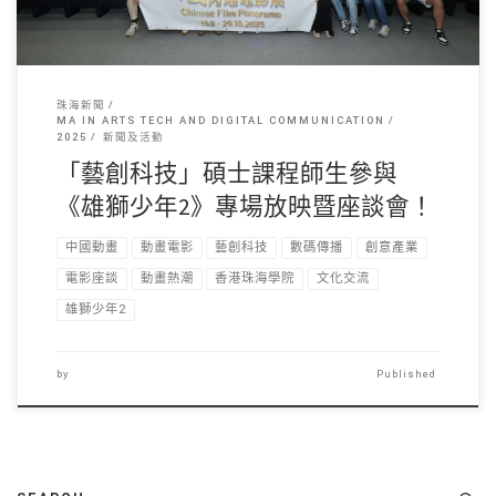
珠海新聞
MA IN ARTS TECH AND DIGITAL COMMUNICATION
2025
新聞及活動
「藝創科技」碩士課程師生參與
《雄獅少年2》專場放映暨座談會！
中國動畫
動畫電影
藝創科技
數碼傳播
創意產業
電影座談
動畫熱潮
香港珠海學院
文化交流
雄獅少年2
by
Published