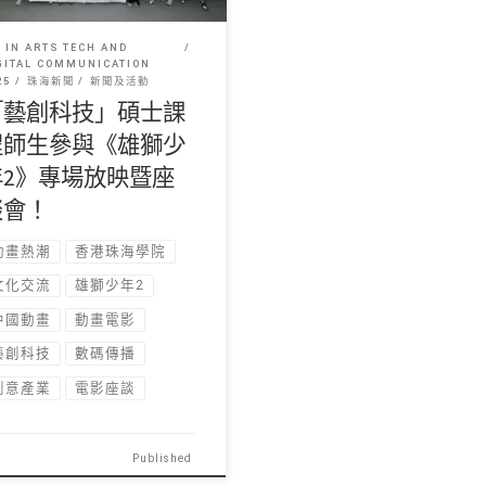
 IN ARTS TECH AND
GITAL COMMUNICATION
25
珠海新聞
新聞及活動
「藝創科技」碩士課
程師生參與《雄獅少
年2》專場放映暨座
談會！
動畫熱潮
香港珠海學院
文化交流
雄獅少年2
中國動畫
動畫電影
藝創科技
數碼傳播
創意產業
電影座談
Published