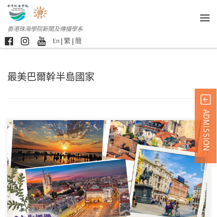
香港珠海學院新聞及傳播學系
En
|
繁
|
簡
最美巴爾幹半島國家
ADMISSION
團員招募 *活動獲「 […]