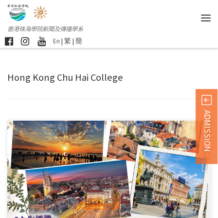
香港珠海學院新聞及傳播學系
En
|
繁
|
簡
Hong Kong Chu Hai College
ADMISSION
團員招募 *活動獲「 […]