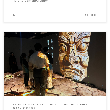
DigitalContentCreation
by
Published
本次作品展在五月份彙 […]
MA IN ARTS TECH AND DIGITAL COMMUNICATION
2026
新聞及活動