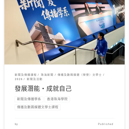
新聞及傳播系四年級本 […]
新聞及傳播課程
珠海新聞
傳播及數碼媒體（榮譽）文學士
2026
新聞及活動
發展潛能・成就自己
新聞及傳播學系
香港珠海學院
傳播及數碼媒體文學士課程
by
Published