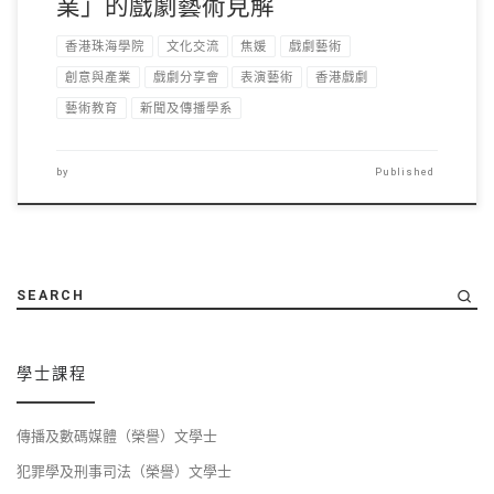
業」的戲劇藝術見解
香港珠海學院
文化交流
焦媛
戲劇藝術
創意與產業
戲劇分享會
表演藝術
香港戲劇
藝術教育
新聞及傳播學系
by
Published
SEARCH
學士課程
傳播及數碼媒體（榮譽）文學士
犯罪學及刑事司法（榮譽）文學士