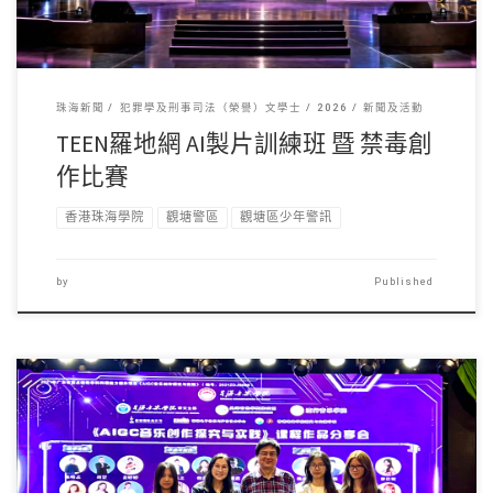
珠海新聞
犯罪學及刑事司法（榮譽）文學士
2026
新聞及活動
TEEN羅地網 AI製片訓練班 暨 禁毒創
作比賽
香港珠海學院
觀塘警區
觀塘區少年警訊
by
Published