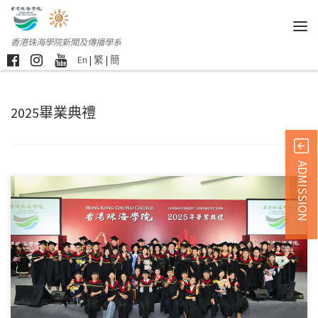
香港珠海學院新聞及傳播學系
En
|
繁
|
簡
2025畢業典禮
ADMISSION
本校於上周末舉行第七 […]