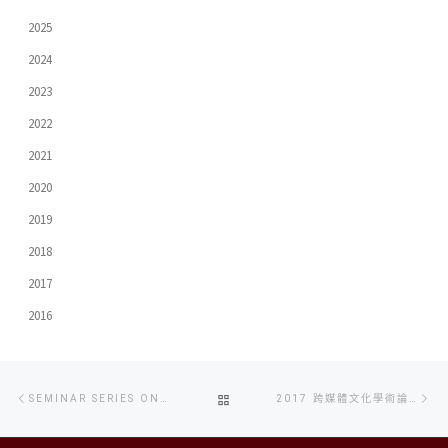
2025
2024
2023
2022
2021
2020
2019
2018
2017
2016
Post
Previous
Ne
BACK
SEMINAR SERIES ON “HOW TO MAKE CROSSMEDIA COMMUNICATION MORE HUMANISTIC” （僅限英文版）
2017 跨媒體文化學術論壇：創新與挑戰
navigation
post
po
TO