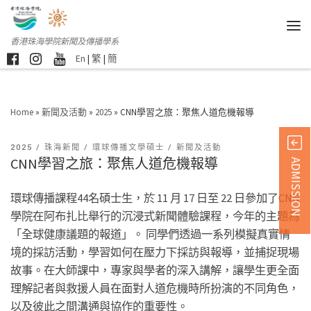
香港珠海學院新聞及傳播學系
En
|
繁
|
簡
Home
»
新聞及活動
»
2025
»
CNN學習之旅：聚焦人道危機報導
2025
珠海新聞
環球傳播文學碩士
新聞及活動
CNN學習之旅：聚焦人道危機報導
ADMISSION
環球傳播課程44名碩士生，於 11 月 17 日至 22 日參加了CNN
學院在阿布扎比舉行的沉浸式新聞體驗課程，今年的主題為
「全球健康議題的報道」。 同學們透過一系列模擬真實情
境的採訪活動，學習如何在壓力下採訪與報導，並捕捉現場
故事。在大師課中，專家與學者的深入講解，讓學生更全面
理解記者與救援人員在面對人道危機時所扮演的不同角色，
以及彼此之間溝通與協作的重要性。