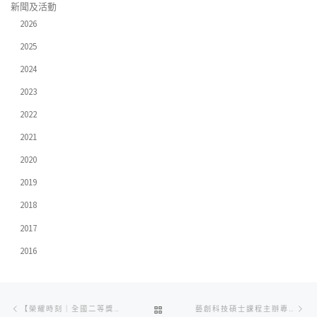
新聞及活動
2026
2025
2024
2023
2022
2021
2020
2019
2018
2017
2016
Post
Previous
Ne
BACK
【榮耀時刻｜全國二等獎】
藝創科技碩士課程主辦專題座談會 探索表演藝術與科技融合新路徑
navigation