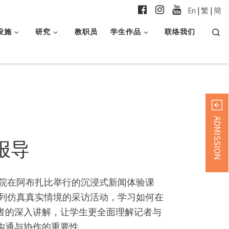
En
|
繁
|
簡
Searc
设施
研究
教职员
学生作品
联络我们
ADMISSION
报导
CNN学院在阿布扎比举行的沉浸式新闻体验课
系列仿真真实情境的采访活动，学习如何在
者的深入讲解，让学生更全面理解记者与
沟通与协作的重要性。