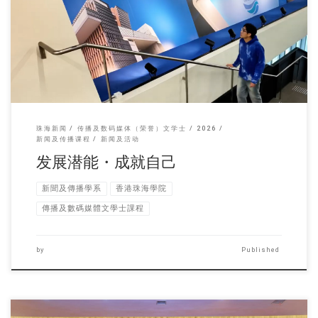
新闻及传播系四年级本 […]
珠海新闻
传播及数码媒体（荣誉）文学士
2026
新闻及传播课程
新闻及活动
发展潜能・成就自己
新聞及傳播學系
香港珠海學院
傳播及數碼媒體文學士課程
by
Published