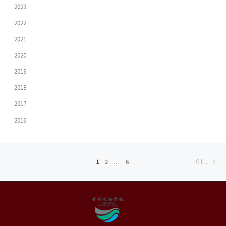
2023
2022
2021
2020
2019
2018
2017
2016
Posts
Ol
1
2
…
6
OLDER POSTS
navigation
po