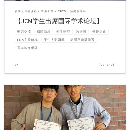
新闻及传播课程
珠海新闻
2025
新闻及活动
【JCM学生出席国际学术论坛】
學術交流
國際論壇
學生研究
跨學科
傳統文化
LDA主題建模
王仁杰梨園戲
新聞及傳播學系
香港珠海學院
by
Published
新闻及传播学系两位本 […]