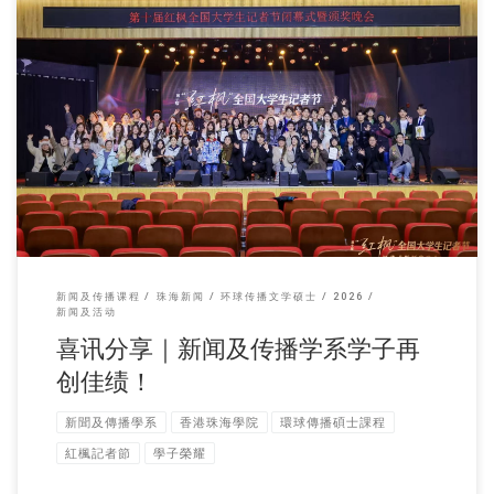
第十届红枫全国大学生 […]
新闻及传播课程
珠海新闻
环球传播文学硕士
2026
新闻及活动
喜讯分享｜新闻及传播学系学子再
创佳绩！
新聞及傳播學系
香港珠海學院
環球傳播碩士課程
紅楓記者節
學子榮耀