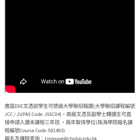
應屆DSE文憑試學生可透過大學聯招報讀(大學聯招課程編號
JCC / JUPAS Code: JSSC04)，高級文憑及副學士轉讀生可直
接申請入讀本課程三年班 ，兩年取得學位(珠海學院報名課
程編號Course Code :501403)
報名及課程查詢：tmleung@chuhai.edu.hk