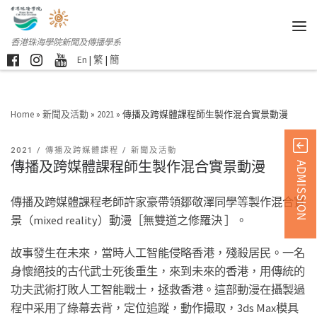
香港珠海學院新聞及傳播學系
En
|
繁
|
簡
Home
»
新聞及活動
»
2021
»
傳播及跨媒體課程師生製作混合實景動漫
2021
傳播及跨媒體課程
新聞及活動
傳播及跨媒體課程師生製作混合實景動漫
ADMISSION
傳播及跨媒體課程老師許家豪帶領鄒敬澤同學等製作混合實
景（mixed reality）動漫［無雙道之修羅決 ］。
故事發生在未來，當時人工智能侵略香港，殘殺居民。一名
身懷絕技的古代武士死後重生，來到未來的香港，用傳統的
功夫武術打敗人工智能戰士，拯救香港。這部動漫在攝製過
程中采用了綠幕去背，定位追蹤，動作撮取，3ds Max模具