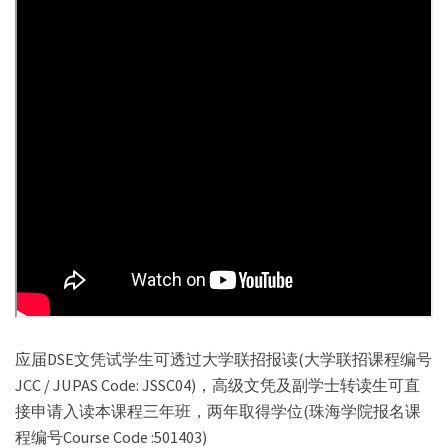
应届DSE文凭试学生可透过大学联招报读(大学联招课程编号
JCC / JUPAS Code: JSSC04)，高级文凭及副学士转读生可直
接申请入读本课程三年班，两年取得学位(珠海学院报名课
程编号Course Code :501403)