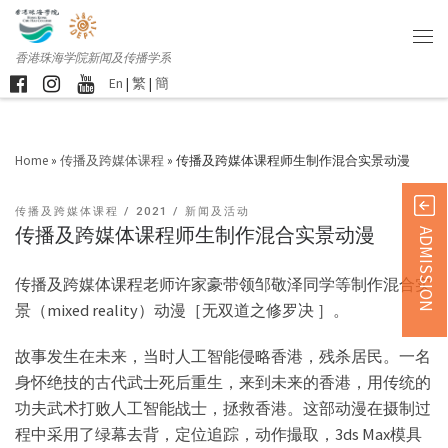
香港珠海学院新闻及传播学系
En
|
繁
|
簡
Home
»
传播及跨媒体课程
»
传播及跨媒体课程师生制作混合实景动漫
传播及跨媒体课程
2021
新闻及活动
传播及跨媒体课程师生制作混合实景动漫
ADMISSION
传播及跨媒体课程老师许家豪带领邹敬泽同学等制作混合实
景（mixed reality）动漫［无双道之修罗决 ］。
故事发生在未来，当时人工智能侵略香港，残杀居民。一名
身怀绝技的古代武士死后重生，来到未来的香港，用传统的
功夫武术打败人工智能战士，拯救香港。这部动漫在摄制过
程中采用了绿幕去背，定位追踪，动作撮取，3ds Max模具