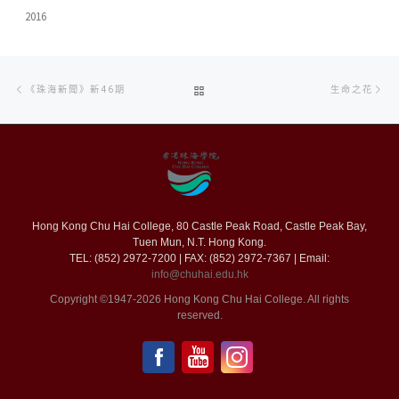
2016
Post
Previous
Ne
BACK
《珠海新聞》新46期
生命之花
navigation
post
po
TO
POST
LIST
Hong Kong Chu Hai College, 80 Castle Peak Road, Castle Peak Bay,
Tuen Mun, N.T. Hong Kong.
TEL: (852) 2972-7200 | FAX: (852) 2972-7367 | Email:
info@chuhai.edu.hk
Copyright ©1947-2026 Hong Kong Chu Hai College. All rights
reserved.