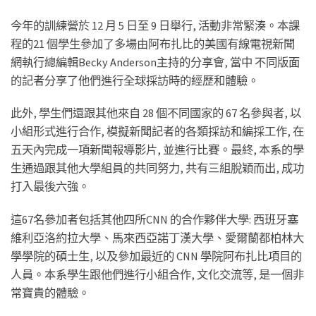
今年的訓練營於 12 月 5 日至 9 日舉行, 活動非常緊湊。本課
程的21 個學生參加了多場由阿布扎比的美國有線電視新聞
網執行總編輯Becky Anderson主持的分享會, 當中 不同版面
的記者分享了他們進行全球採訪時的經歷和體驗。
此外, 學生們還跟其他來自 28 個不同國家的 67 名參與者, 以
小組形式進行合作, 模擬新聞記者的各類採訪和編採工作, 在
五天內完成一項新聞報導影片, 並進行比賽。最終, 本系的學
生通過跟其他大學組員的共同努力, 共有三組脫穎而出, 成功
打入最後六強。
這67名參加者包括其他四所CNN 的合作夥伴大學: 西班牙塞
維利亞洛約拉大學、馬來西亞諾丁漢大學、愛爾蘭都柏林大
學學院的碩士生, 以及參加最近的 CNN 學院阿布扎比項目的
人員。本系學生跟他們進行小組合作, 文化交流等, 是一個非
常寶貴的體驗。