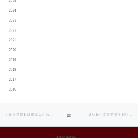
2025
2024
2023
2022
2021
2020
2019
2018
2017
2016
Post
Previous
Ne
BACK
政务司司长陈国基先生与珠海学院新传系学生对谈及接受专访
裘锦秋中学近百师生到访
navigation
post
po
TO