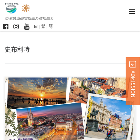
香港珠海學院新聞及傳播學系
En
|
繁
|
簡
史布利特
ADMISSION
團員招募 *活動獲「 […]