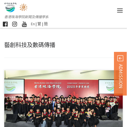
香港珠海學院新聞及傳播學系
En
|
繁
|
簡
藝創科技及數碼傳播
ADMISSION
本校於上周末舉行第七 […]