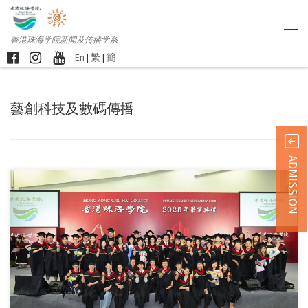
香港珠海学院新闻及传播学系
En
|
繁
|
簡
藝創科技及數碼傳播
ADMISSION
本校于上周末举行第七 […]