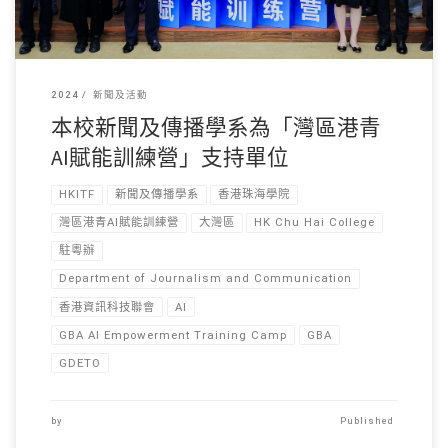
2024
新聞及活動
本校新聞及傳播學系為「灣區港青
AI賦能訓練營」支持單位
HKITF
新聞及傳播學系
香港珠海學院
灣區港青AI賦能訓練營
大灣區
HK Chu Hai College
駐粵辦
Department of Journalism and Communication
香港資訊科技聯會
AI
GBA AI Empowerment Training Camp
GBA
GDETO
by
Published