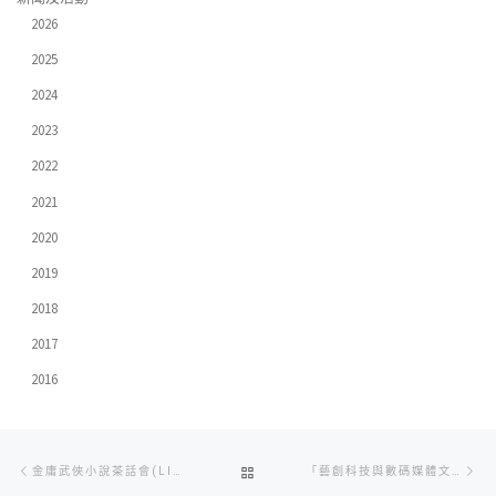
2026
2025
2024
2023
2022
2021
2020
2019
2018
2017
2016
Post
Previous
Ne
BACK
金庸武俠小說茶話會(LIVE TEST)
「藝創科技與數碼媒體文學碩士課程」畢業生影片 入圍《點新聞》之「探尋中華文化」決賽
navigation
post
po