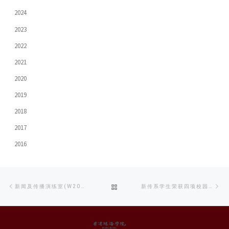
2024
2023
2022
2021
2020
2019
2018
2017
2016
Post
Previous
Ne
BACK
新闻及传播演练室(W201)
新传系学生荣获四项校园学报奖
navigation
post
po
TO
POST