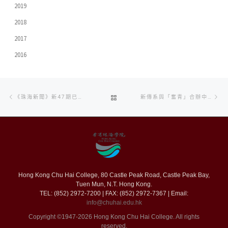
2019
2018
2017
2016
Post
Previous
Ne
BACK
《珠海新聞》新47期已經出版
新傳系與「奮青」合辦中學生影視製作特訓營
navigation
post
po
TO
POST
LIST
Hong Kong Chu Hai College, 80 Castle Peak Road, Castle Peak Bay,
Tuen Mun, N.T. Hong Kong.
TEL: (852) 2972-7200 | FAX: (852) 2972-7367 | Email:
info@chuhai.edu.hk
Copyright ©1947-2026 Hong Kong Chu Hai College. All rights
reserved.