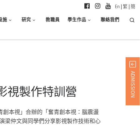
En
|
繁
|
簡
Searc
設施
研究
教職員
學生作品
聯絡我們
ADMISSION
影視製作特訓營
青創本視」合辦的「奮青創本視：腦震盪
導演梁仲文與同學們分享影視製作技術和心