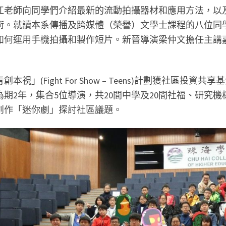
江老師向同學們介紹最新的流動拍攝器材和應用方法，以
術。就讀本系傳播及跨媒體（榮譽）文學士課程的八位同
如何運用手機拍攝和製作短片。新晉導演梁仲文擔任主講
創本視」(Fight For Show – Teens)計劃獲社
為期2年，集合5位導演，共20間中學及20間社福、研究機
創作「迷你劇」探討社區議題。