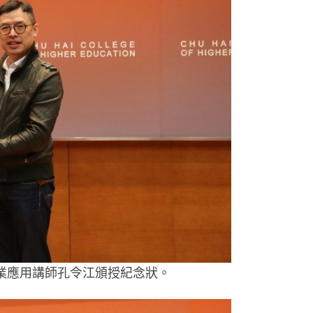
業應用講師孔令江頒授紀念狀。