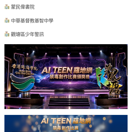
蒙民偉書院
中華基督教基智中學
觀塘區少年警訊