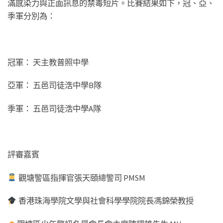
滿感染力與正面訊息的禁毒短片。比賽結果如下，冠、亞、
季軍分別為：
冠軍： 天主教普照中學
亞軍： 五邑司徒浩中學B隊
季軍： 五邑司徒浩中學A隊
評審嘉賓
觀塘警區指揮官張天頤總警司 PMSM
香港珠海學院文學與社會科學學院院長馮錦榮教授