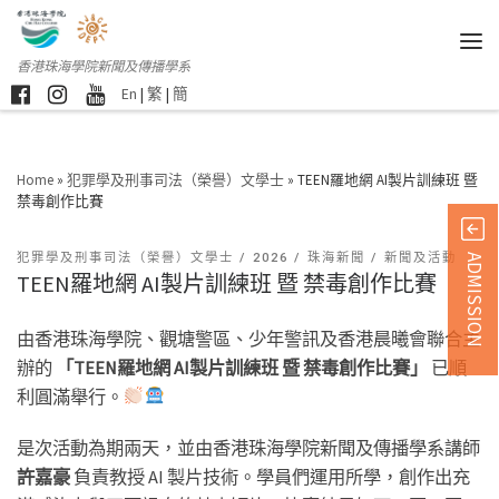
香港珠海學院新聞及傳播學系
En
|
繁
|
簡
Home
»
犯罪學及刑事司法（榮譽）文學士
»
TEEN羅地網 AI製片訓練班 暨
禁毒創作比賽
犯罪學及刑事司法（榮譽）文學士
2026
珠海新聞
新聞及活動
ADMISSION
TEEN羅地網 AI製片訓練班 暨 禁毒創作比賽
由香港珠海學院、觀塘警區、少年警訊及香港晨曦會聯合主
辦的
「
TEEN
羅地網
AI
製片訓練班
暨
禁毒創作比賽」
已順
利圓滿舉行。
是次活動為期兩天，並由香港珠海學院新聞及傳播學系講師
許嘉豪
負責教授 AI 製片技術。學員們運用所學，創作出充