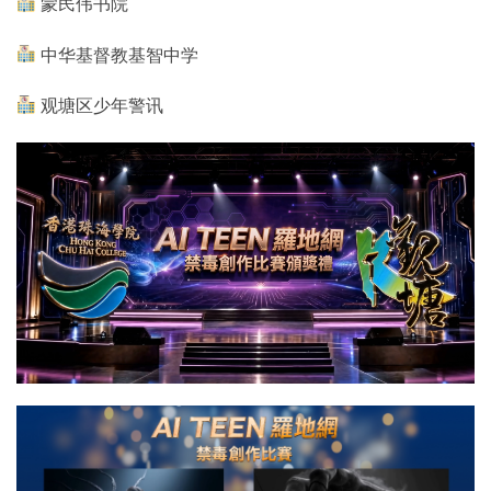
蒙民伟书院
中华基督教基智中学
观塘区少年警讯