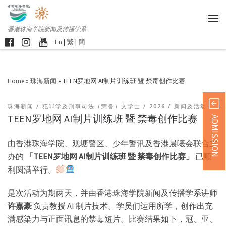
香港珠海学院新闻及传播学系
En
|
繁
|
簡
Home
»
珠海新闻
»
TEEN罗地网 AI制片训练班 暨 禁毒创作比赛
珠海新闻
犯罪学及刑事司法（荣誉）文学士
2026
新闻及活动
TEEN罗地网 AI制片训练班 暨 禁毒创作比赛
ADMISSION
由香港珠海学院、观塘警区、少年警讯及香港晨曦会联合主
办的
「
TEEN
罗地网
AI
制片训练班
暨
禁毒创作比赛」
已顺
利圆满举行。
是次活动为期两天，并由香港珠海学院新闻及传播学系讲师
许嘉豪
负责教授 AI 制片技术。学员们运用所学，创作出充
满感染力与正面讯息的禁毒短片。比赛结果如下，冠、亚、