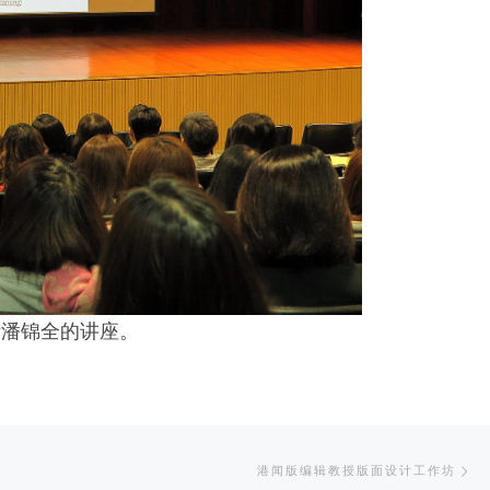
听潘锦全的讲座。
Ne
港闻版编辑教授版面设计工作坊