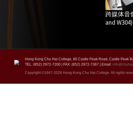
跨媒体音像
and W304)
Hong Kong Chu Hai College, 80 Castle Peak Road, Castle Peak B
TEL: (852) 2972-7200 | FAX: (852) 2972-7367 | Email:
info@chuhai
Copyright ©1947-2026 Hong Kong Chu Hai College. All rights rese