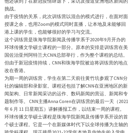
他还谈到了在新冠疫情肆虐下，采访及报道亚洲地区新闻的
挑战。
由于疫情的关系，此次训练营以混合的模式进行，在面对面
授课之余，也用Zoom的模式同时直播，让本地及未能够回
港上课的学生，也能够很好的学习与交流。
这个训练营是珠海学院新闻及传播学系于2020年9月开办的
环球传播文学硕士课程的一部分。原本的安排是训练营在美
国佐治亚州阿特兰大CNN总部举行，作为整个课程的总结。
但由于新冠疫情持续，CNN和珠海学院被迫将训练营的地点
改在香港。
为期一周的训练营，学生在第二天前往黄竹坑参观了CNN分
社的编辑部和录影室。课程还包括了解CNN在亚洲地区的新
闻架构、日常新闻采访的运作、数码新闻的营运、新闻和专
题制作等。 CNN主播Anna Coren在训练营的最后一天（2021
年 6 月 11 日星期五）讲解播报工作，以结束一周的课程。
环球传播文学硕士课程是珠海学院新闻及传播学系开设的首
个硕士课程。它是一个在新媒体时代下以全球传播为主轴的
跨学科课程，现正接受2021-22学年本地及内地生的入学申