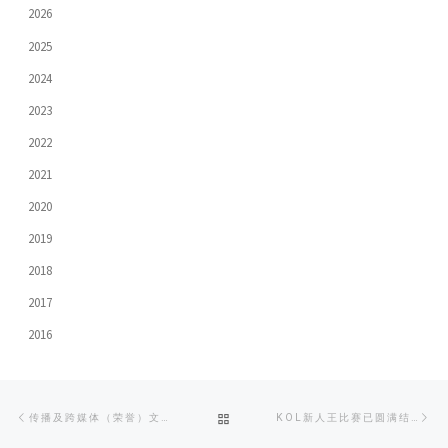
2026
2025
2024
2023
2022
2021
2020
2019
2018
2017
2016
Post
Previous
Ne
BACK
传播及跨媒体（荣誉）文学士学位课程 人强马壮（JCC / JUPAS CODE: JSSC04）
KOL新人王比赛已圆满结束！
navigation
post
po