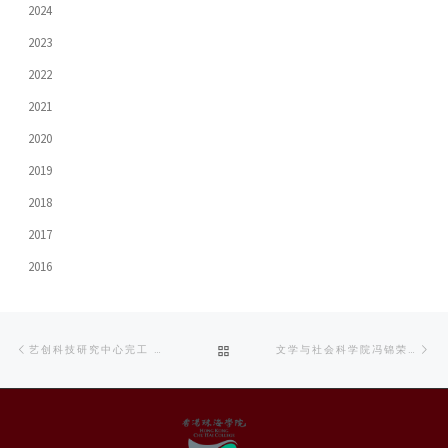
2024
2023
2022
2021
2020
2019
2018
2017
2016
Post
Previous
Ne
BACK
艺创科技研究中心完工 打造突破性互动空间
文学与社会科学院冯锦荣院长：〈从管理范式到管治模式〉，「第一届ESG（环境、社会和公司治理）EXTRAVAGANZA 博览会」开幕致辞
navigation
post
po
TO
POST