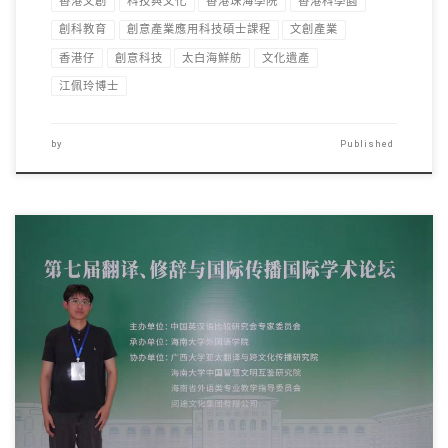
香港文創
科技與文化
香港珠海學院
香港科學園
創科教育
創意產業應用科技碩士課程
文創產業
香港仔
創意科技
太白海鮮舫
文化遺產
江佩玲博士
by
Published
新聞及傳播學系本科生 […]