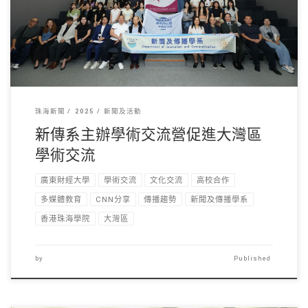
珠海新聞
2025
新聞及活動
新傳系主辦學術交流營促進大灣區
學術交流
廣東財經大學
學術交流
文化交流
高校合作
多媒體教育
CNN分享
傳播趨勢
新聞及傳播學系
香港珠海學院
大灣區
by
Published