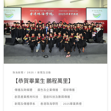
本校於上周末舉行第七 […]
珠海新聞
2025
新聞及活動
【恭賀畢業生 鵬程萬里】
傳播及跨媒體
廣告及企業傳播
環球傳播
創意產業應用科技
藝創科技及數碼傳播
新聞及傳播學系
香港珠海學院
2025畢業典禮