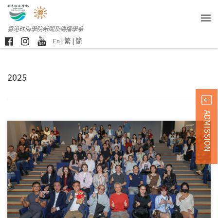
香港珠海學院新聞及傳播學系
En
|
繁
|
簡
2025
ADMISSION
《寒戰》導演陸劍青為 […]