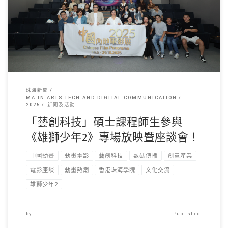
十月上旬，「藝創科技 […]
珠海新聞
MA IN ARTS TECH AND DIGITAL COMMUNICATION
2025
新聞及活動
「藝創科技」碩士課程師生參與
《雄獅少年2》專場放映暨座談會！
中國動畫
動畫電影
藝創科技
數碼傳播
創意產業
電影座談
動畫熱潮
香港珠海學院
文化交流
雄獅少年2
by
Published