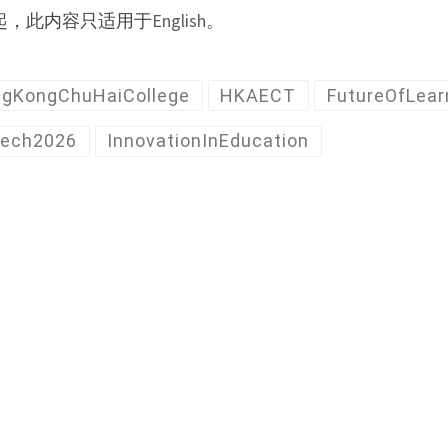
起，此内容只适用于
English
。
gKongChuHaiCollege
HKAECT
FutureOfLear
ech2026
InnovationInEducation