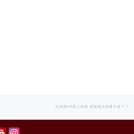
Ne
AI短剧VS真人短剧 谁能成为流量王者？
po