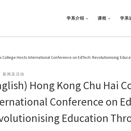
学系介绍
课程
学系
i College Hosts International Conference on EdTech: Revolutionising Educ
新闻及活动
nglish) Hong Kong Chu Hai Co
ternational Conference on E
volutionising Education Th