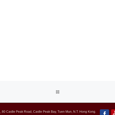
BACK
TO
 80 Castle Peak Road, Castle Peak Bay, Tuen Mun, N.T. Hong Kong.
POST