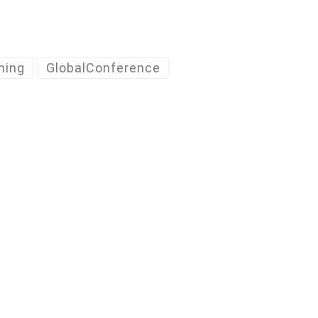
ning
GlobalConference