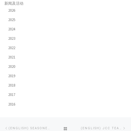
新闻及活动
2026
2025
2024
2023
2022
2021
2020
2019
2018
2017
2016
Post
Previous
Ne
BACK
(ENGLISH) SEASONED PRODUCER ADVISES CHU HAI COLLEGE AND OUHK LIPACE STUDENTS ON MV PRODUCTION
(ENGLISH) JCC TEAM AMONG TOP FIVE FINALISTS FOR FIRST FEATURE FILM INITIATIVE