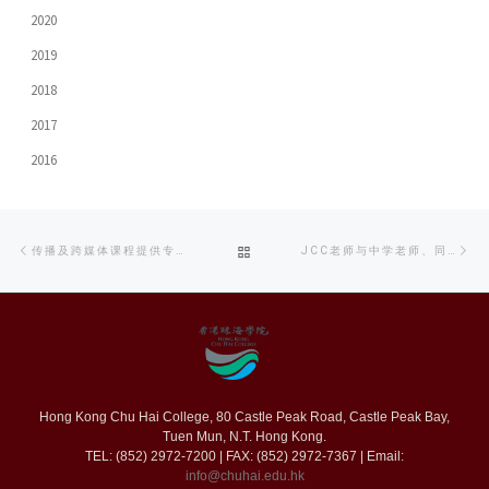
2020
2019
2018
2017
2016
Post
Previous
Ne
BACK
传播及跨媒体课程提供专业级电影拍摄练习
JCC老师与中学老师、同学分享 KOL秘技
navigation
post
po
TO
POST
LIST
Hong Kong Chu Hai College, 80 Castle Peak Road, Castle Peak Bay,
Tuen Mun, N.T. Hong Kong.
TEL: (852) 2972-7200 | FAX: (852) 2972-7367 | Email:
info@chuhai.edu.hk